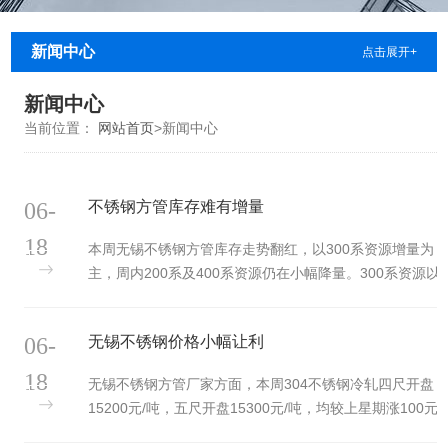
新闻中心
点击展开+
新闻中心
当前位置：
网站首页
>
新闻中心
06-
不锈钢方管库存难有增量
18
本周无锡不锈钢方管库存走势翻红，以300系资源增量为
主，周内200系及400系资源仍在小幅降量。300系资源以
华北大厂资源到货为主，周内热轧资源到货为主，冷轧分
货偏少不及预期，叠加受期货盘面影响周内现货价格高
06-
无锡不锈钢价格小幅让利
企，现货资源消化受阻，故在资源到货增加的情况下，300
系冷热轧均现增量，以热轧增量为主。 前期的连续降库根
18
无锡不锈钢方管厂家方面，本周304不锈钢冷轧四尺开盘
本建立在钢厂低水平到货的基础上，到货增量社库反应及
15200元/吨，五尺开盘15300元/吨，均较上星期涨100元/
时必定程度说明晰需求难有显着增量，不...
吨；304热轧五尺开盘15000元/吨，较上星期涨100元/